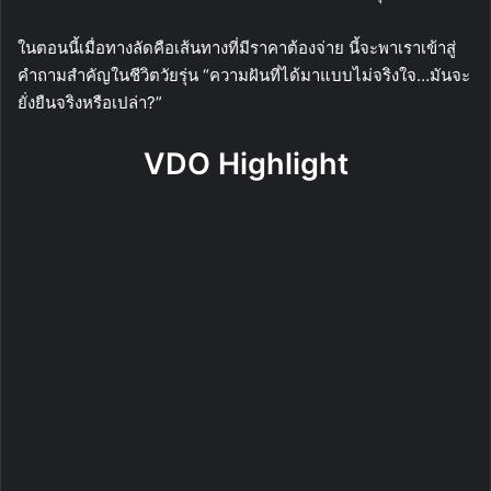
ในตอนนี้เมื่อทางลัดคือเส้นทางที่มีราคาต้องจ่าย นี้จะพาเราเข้าสู่
คำถามสำคัญในชีวิตวัยรุ่น “ความฝันที่ได้มาแบบไม่จริงใจ…มันจะ
ยั่งยืนจริงหรือเปล่า?”
VDO Highlight