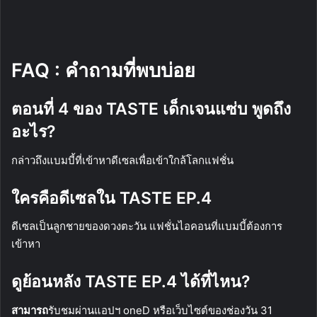
FAQ : คำถามที่พบบ่อย
ตอนที่ 4 ของ TASTE เด็กเจนแซ่บ พูดถึง
อะไร?
กล่าวถึงแบมบี้ที่เข้าหาดีเซลเพื่อเข้าใกล้โลกแฟชั่น
ใครคือดีเซลใน TASTE EP.4
ดีเซลเป็นลูกชายของดวงตะวัน แฟชั่นไอคอนที่แบมบี้ต้องการ
เข้าหา
ดูย้อนหลัง TASTE EP.4 ได้ที่ไหน?
สามารถ
รับชมผ่านแอปฯ oneD หรือเว็บไซต์ของช่องวัน 31