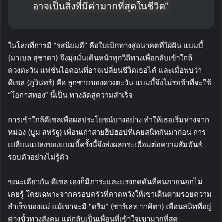
อาจเป็นสิ่งที่มีค่ามากที่สุดในชีวิต”
ในโลกที่การมี “รสนิยมดี” คือใบเบิกทางสู่อนาคตที่ใฝ่ฝัน แบมบี้
(มาเบล สุชาดา) จึงมุ่งมั่นเดินหน้าทุกวิถีทางเพื่อกลับเข้าใกล้
ดวงตะวัน แฟชั่นไอคอนที่อาจเปลี่ยนชีวิตเธอได้ และเมื่อพบว่า
ดีเซล (ภูวินทร์) คือ ลูกชายของดวงตะวัน แบมบี้จึงไม่รอช้าที่จะใช้
“โอกาสทอง” นี้เป็น ทางลัดสู่ความสำเร็จ
การเข้าใกล้ดีเซลเพื่อผลประโยชน์บางอย่าง ทำให้เธอเริ่มห่างจาก
หม่อง (บูม สหรัฐ) เพื่อนเก่าสายฮิปฮอปที่เคยสนิทกันมาก่อน การ
เปลี่ยนแปลงของแบมบี้ครั้งนี้จึงส่งผลกระเพื่อมต่อความสัมพันธ์
รอบตัวอย่างไม่รู้ตัว
ขณะเดียวกัน ดีเซล เองก็มีภาระและแรงกดดันที่คนภายนอกไม่
เคยรู้ โดยเฉพาะจากครอบครัวที่คาดหวังให้เขาเดินตามรอยความ
สำเร็จของแม่ แม้เขาจะมี “ดรีม” (ชาร์เลท วาศิตา) เพื่อนสนิทที่อยู่
ต่างขั้วทางสังคม แต่กลับเป็นเพื่อนที่เข้าใจเขามากที่สุด